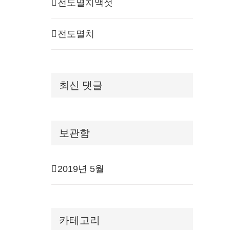
전도멸치액젓
전도멸치
최신 댓글
보관함
2019년 5월
카테고리