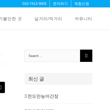
010-7413-9003
문의하기
체험신청
가볼만한 곳
살거리/먹거리
커뮤니티
Search
for:
최신 글
erest
Email
전도만능어간장