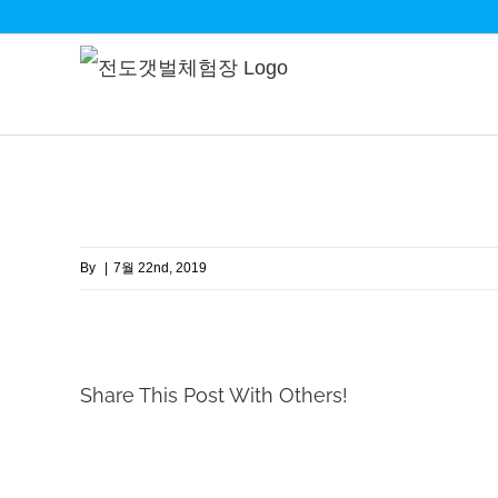
Skip
to
content
By
|
7월 22nd, 2019
Share This Post With Others!