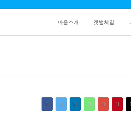
마을소개
갯벌체험
Facebook
Twitter
LinkedIn
Whatsapp
Google+
Pint