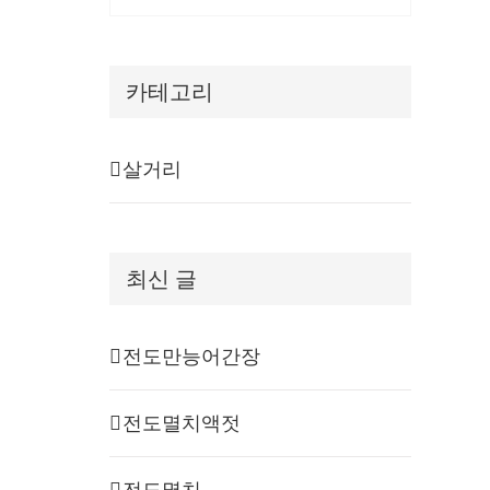
카테고리
살거리
최신 글
전도만능어간장
전도멸치액젓
전도멸치