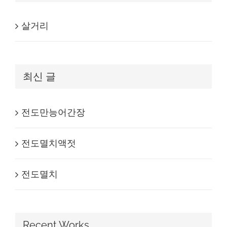
살거리
최신 글
전도만능어간장
전도멸치액젓
전도멸치
Recent Works