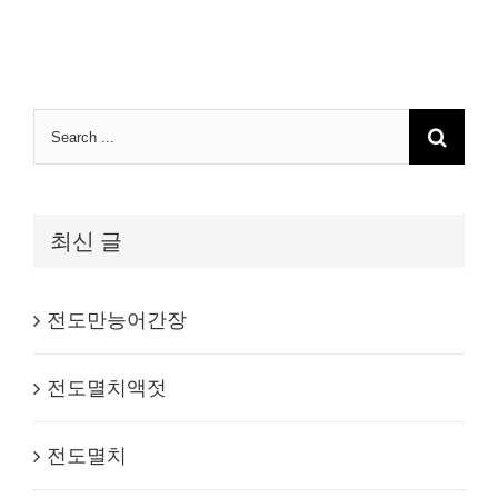
Search
for:
최신 글
전도만능어간장
전도멸치액젓
전도멸치