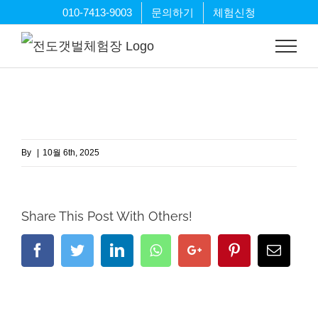
Skip
010-7413-9003
문의하기
체험신청
to
content
By
|
10월 6th, 2025
Share This Post With Others!
Facebook
Twitter
LinkedIn
Whatsapp
Google+
Pinterest
Email