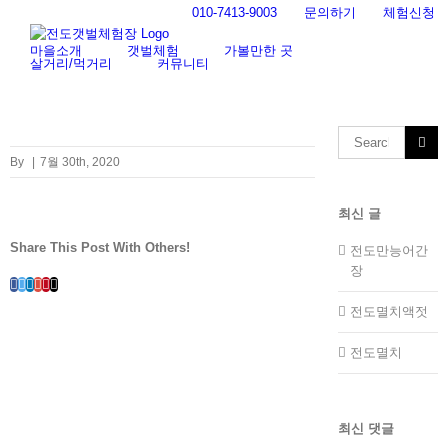
Skip
010-7413-9003
문의하기
체험신청
to
content
마을소개
갯벌체험
가볼만한 곳
살거리/먹거리
커뮤니티
Search
for:
By
|
7월 30th, 2020
최신 글
Share This Post With Others!
전도만능어간
장
Facebook
Twitter
LinkedIn
Whatsapp
Google+
Pinterest
Email
전도멸치액젓
전도멸치
최신 댓글