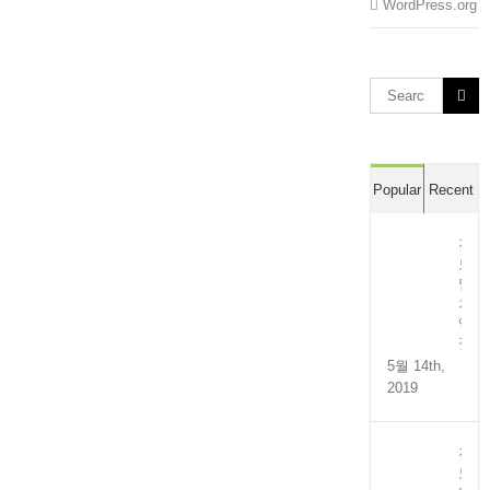
WordPress.org
Search
for:
Popular
Recent
전
도
멸
치
액
젓
5월 14th,
2019
전
도