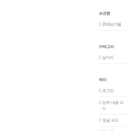
보관함
2019년 5월
카테고리
살거리
메타
로그인
입력 내용 피
드
댓글 피드