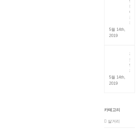
만
능
어
간
장
5월 14th,
2019
전
도
멸
치
5월 14th,
2019
카테고리
살거리