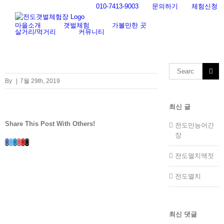
Skip
010-7413-9003
문의하기
체험신청
to
content
마을소개
갯벌체험
가볼만한 곳
살거리/먹거리
커뮤니티
Search
for:
By
|
7월 29th, 2019
최신 글
Share This Post With Others!
전도만능어간
장
Facebook
Twitter
LinkedIn
Whatsapp
Google+
Pinterest
Email
전도멸치액젓
전도멸치
최신 댓글