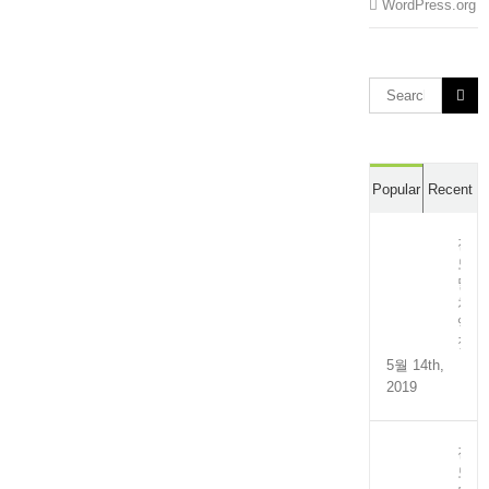
WordPress.org
Search
for:
Popular
Recent
전
도
멸
치
액
젓
5월 14th,
2019
전
도