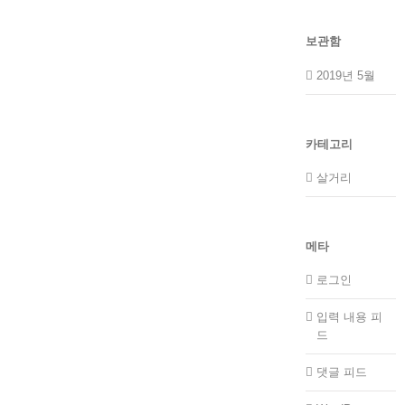
보관함
2019년 5월
카테고리
살거리
메타
로그인
입력 내용 피
드
댓글 피드