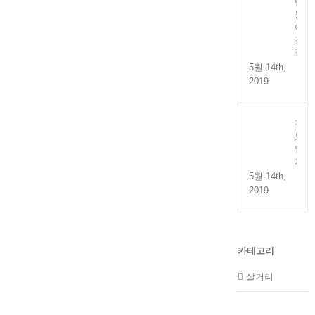
만
능
어
간
장
5월 14th,
2019
전
도
멸
치
5월 14th,
2019
카테고리
살거리