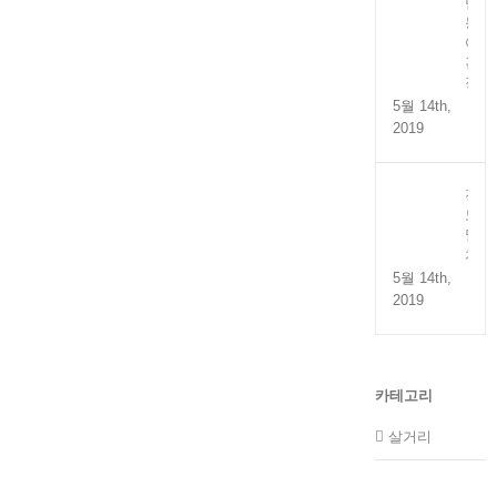
만
능
어
간
장
5월 14th,
2019
전
도
멸
치
5월 14th,
2019
카테고리
살거리