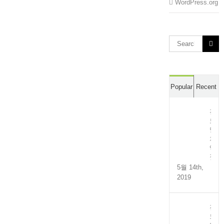
WordPress.org
Search
for:
Popular
Recent
전
도
멸
치
액
젓
5월 14th,
2019
전
도