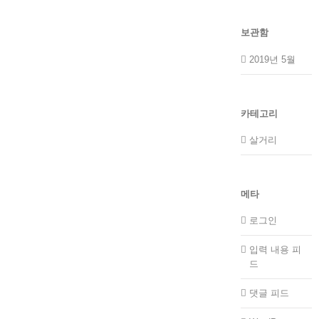
보관함
2019년 5월
카테고리
살거리
메타
로그인
입력 내용 피
드
댓글 피드