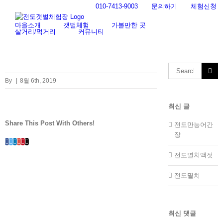
Skip
010-7413-9003
문의하기
체험신청
to
content
마을소개
갯벌체험
가볼만한 곳
살거리/먹거리
커뮤니티
Search
for:
By
|
8월 6th, 2019
최신 글
Share This Post With Others!
전도만능어간
장
Facebook
Twitter
LinkedIn
Whatsapp
Google+
Pinterest
Email
전도멸치액젓
전도멸치
최신 댓글