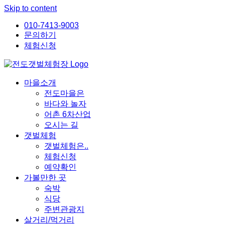
Skip to content
010-7413-9003
문의하기
체험신청
마을소개
전도마을은
바다와 놀자
어촌 6차산업
오시는 길
갯벌체험
갯벌체험은..
체험신청
예약확인
가볼만한 곳
숙박
식당
주변관광지
살거리/먹거리