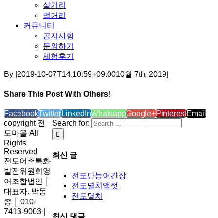
살거리
먹거리
커뮤니티
공지사항
문의하기
체험후기
By
|
2019-10-07T14:10:59+09:00
10월 7th, 2019
|
Share This Post With Others!
Facebook
Twitter
LinkedIn
Whatsapp
Google+
Pinterest
Email
copyright 전
Search for:
도마을 All
Rights
Reserved
최신 글
전도어촌특화
발전위원회영
전도만능어간장
어조합법인 │
전도멸치액젓
대표자. 박동
전도멸치
종 │ 010-
7413-9003 |
최신 댓글