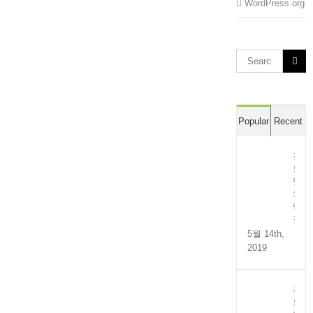
WordPress.org
Search
for:
Popular
Recent
전
도
멸
치
액
젓
5월 14th,
2019
전
도