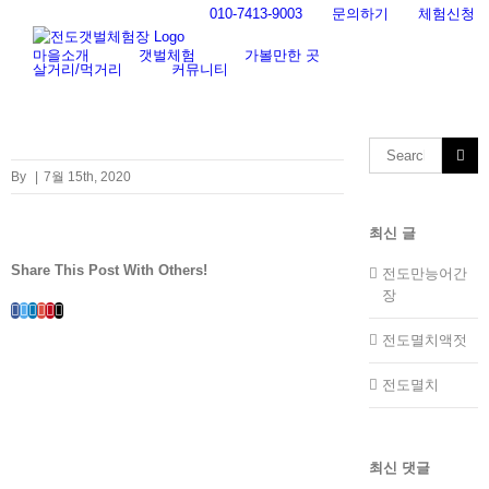
Skip
010-7413-9003
문의하기
체험신청
to
content
마을소개
갯벌체험
가볼만한 곳
살거리/먹거리
커뮤니티
Search
for:
By
|
7월 15th, 2020
최신 글
Share This Post With Others!
전도만능어간
장
Facebook
Twitter
LinkedIn
Whatsapp
Google+
Pinterest
Email
전도멸치액젓
전도멸치
최신 댓글