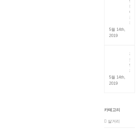
만
능
어
간
장
5월 14th,
2019
전
도
멸
치
5월 14th,
2019
카테고리
살거리