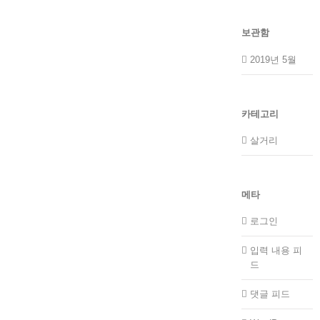
보관함
2019년 5월
카테고리
살거리
메타
로그인
입력 내용 피
드
댓글 피드