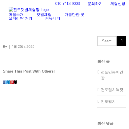
Skip
010-7413-9003
문의하기
체험신청
to
content
마을소개
갯벌체험
가볼만한 곳
살거리/먹거리
커뮤니티
Search
for:
By
|
4월 25th, 2025
최신 글
Share This Post With Others!
전도만능어간
장
Facebook
Twitter
LinkedIn
Whatsapp
Google+
Pinterest
Email
전도멸치액젓
전도멸치
최신 댓글