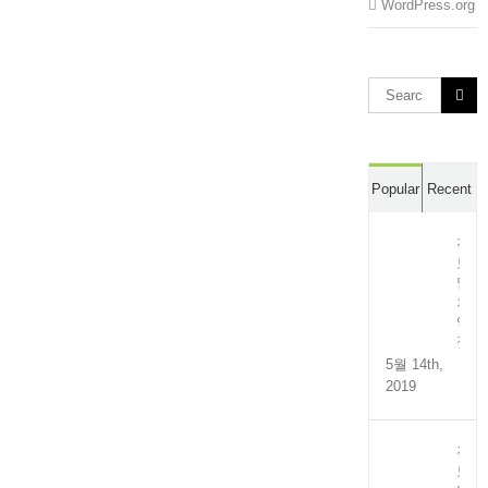
WordPress.org
Search
for:
Popular
Recent
전
도
멸
치
액
젓
5월 14th,
2019
전
도