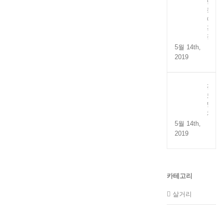
만
능
어
간
장
5월 14th,
2019
전
도
멸
치
5월 14th,
2019
카테고리
살거리