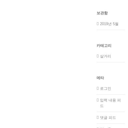
보관함
2019년 5월
카테고리
살거리
메타
로그인
입력 내용 피
드
댓글 피드