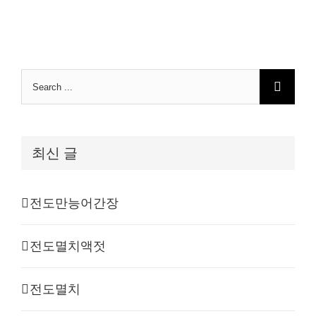
Search
for:
최신 글
전도만능어간장
전도멸치액젓
전도멸치