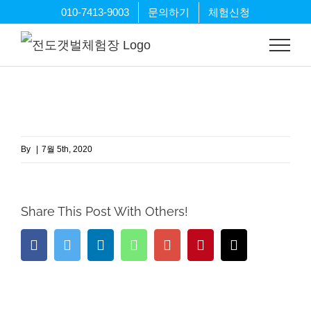
Skip
010-7413-9003
문의하기
체험신청
to
content
By
|
7월 5th, 2020
Share This Post With Others!
Facebook
Twitter
LinkedIn
Whatsapp
Google+
Pinterest
Email