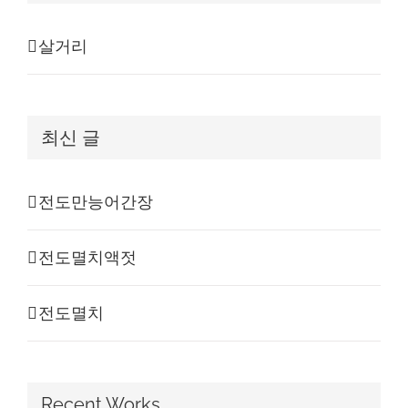
살거리
최신 글
전도만능어간장
전도멸치액젓
전도멸치
Recent Works