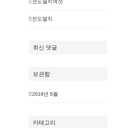
전도멸치액젓
전도멸치
최신 댓글
보관함
2019년 5월
카테고리