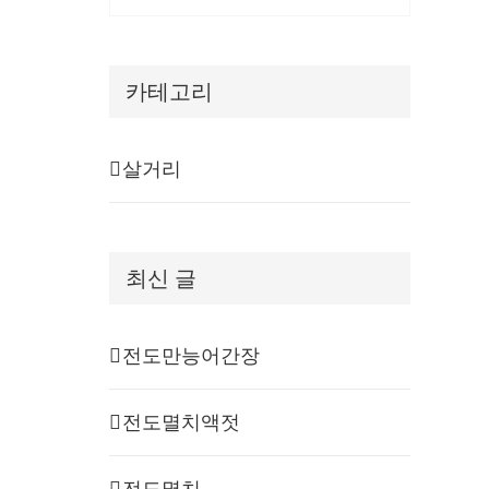
카테고리
살거리
최신 글
전도만능어간장
전도멸치액젓
전도멸치