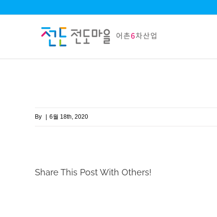
Skip
to
content
By
|
6월 18th, 2020
Share This Post With Others!