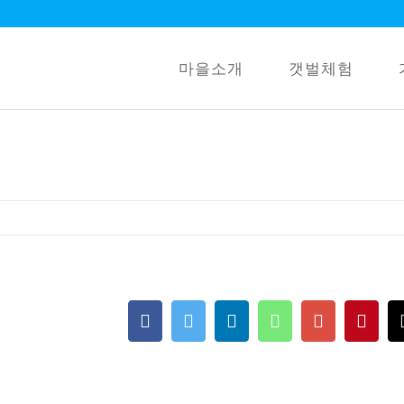
마을소개
갯벌체험
Facebook
Twitter
LinkedIn
Whatsapp
Google+
Pint