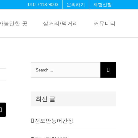
010-7413-9003
문의하기
체험신청
가볼만한 곳
살거리/먹거리
커뮤니티
Search
for:
최신 글
erest
Email
전도만능어간장