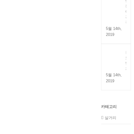
만
능
어
간
장
5월 14th,
2019
전
도
멸
치
5월 14th,
2019
카테고리
살거리