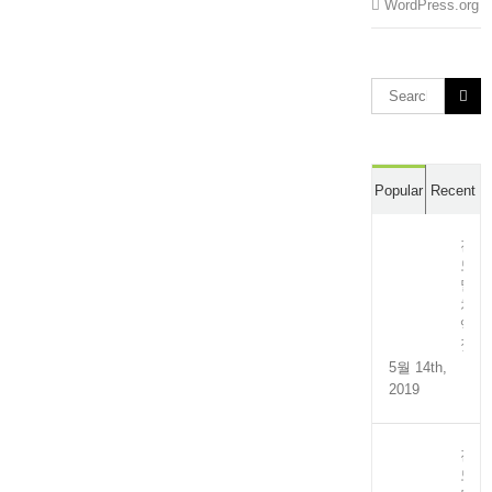
WordPress.org
Search
for:
Popular
Recent
전
도
멸
치
액
젓
5월 14th,
2019
전
도