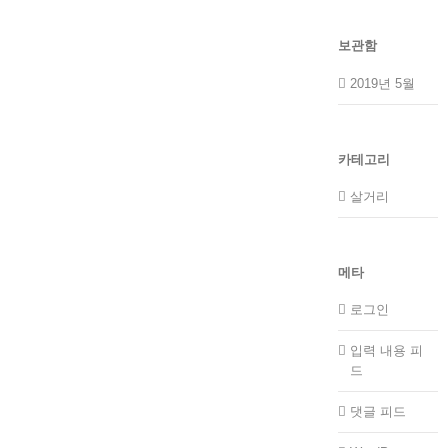
보관함
2019년 5월
카테고리
살거리
메타
로그인
입력 내용 피
드
댓글 피드