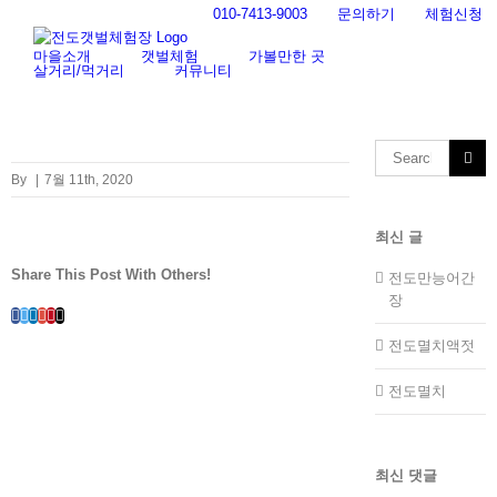
Skip
010-7413-9003
문의하기
체험신청
to
content
마을소개
갯벌체험
가볼만한 곳
살거리/먹거리
커뮤니티
Search
for:
By
|
7월 11th, 2020
최신 글
Share This Post With Others!
전도만능어간
장
Facebook
Twitter
LinkedIn
Whatsapp
Google+
Pinterest
Email
전도멸치액젓
전도멸치
최신 댓글