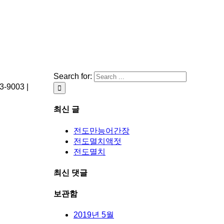
Search for:
003 |
최신 글
전도만능어간장
전도멸치액젓
전도멸치
최신 댓글
보관함
2019년 5월