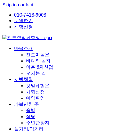
Skip to content
010-7413-9003
문의하기
체험신청
마을소개
전도마을은
바다와 놀자
어촌 6차산업
오시는 길
갯벌체험
갯벌체험은..
체험신청
예약확인
가볼만한 곳
숙박
식당
주변관광지
살거리/먹거리