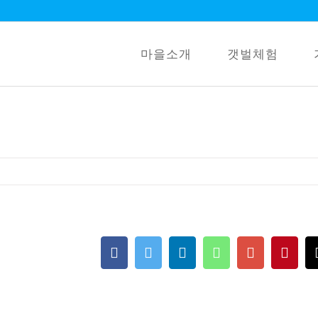
마을소개
갯벌체험
Facebook
Twitter
LinkedIn
Whatsapp
Google+
Pint