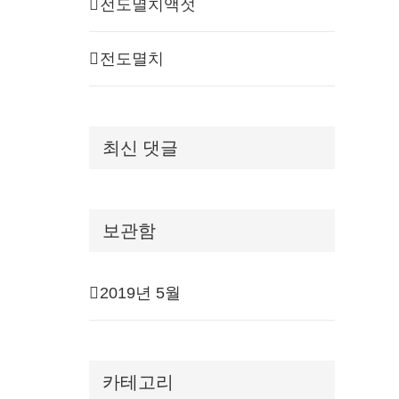
전도멸치액젓
전도멸치
최신 댓글
보관함
2019년 5월
카테고리