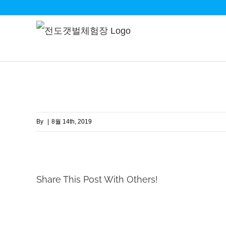
Skip
to
content
By
|
8월 14th, 2019
Share This Post With Others!