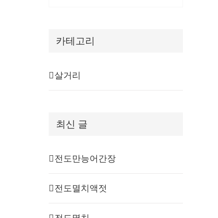
카테고리
살거리
최신 글
전도만능어간장
전도멸치액젓
전도멸치