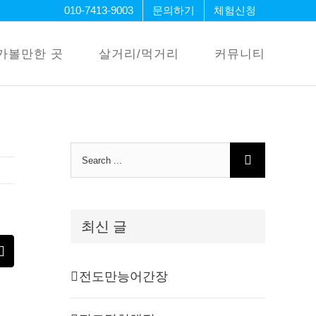
010-7413-9003
문의하기
체험신청
가볼만한 곳
살거리/먹거리
커뮤니티
Search
for:
최신 글
erest
Email
전도만능어간장