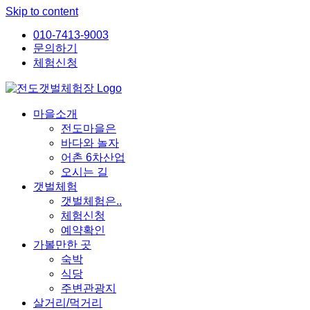
Skip to content
010-7413-9003
문의하기
체험신청
마을소개
전도마을은
바다와 놀자
어촌 6차산업
오시는 길
갯벌체험
갯벌체험은..
체험신청
예약확인
가볼만한 곳
숙박
식당
주변관광지
살거리/먹거리