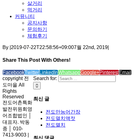
살거리
먹거리
커뮤니티
공지사항
문의하기
체험후기
By
|
2019-07-22T22:58:56+09:00
7월 22nd, 2019
|
Share This Post With Others!
Facebook
Twitter
LinkedIn
Whatsapp
Google+
Pinterest
Email
copyright 전
Search for:
도마을 All
Rights
Reserved
최신 글
전도어촌특화
발전위원회영
전도만능어간장
어조합법인 │
전도멸치액젓
대표자. 박동
전도멸치
종 │ 010-
7413-9003 |
최신 댓글