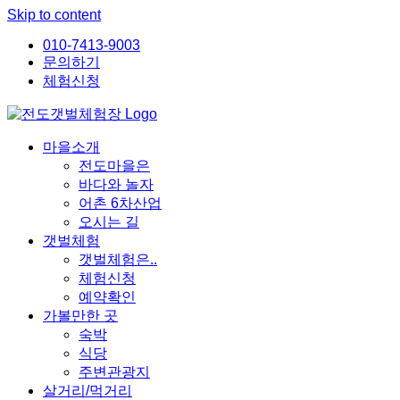
Skip to content
010-7413-9003
문의하기
체험신청
마을소개
전도마을은
바다와 놀자
어촌 6차산업
오시는 길
갯벌체험
갯벌체험은..
체험신청
예약확인
가볼만한 곳
숙박
식당
주변관광지
살거리/먹거리