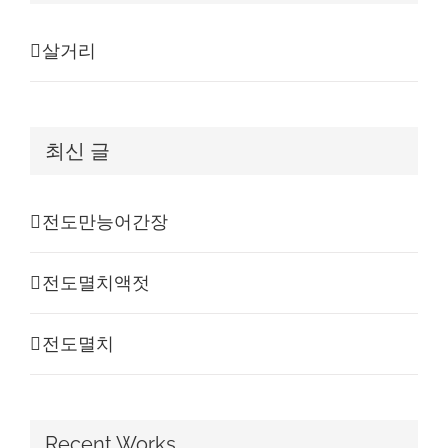
살거리
최신 글
전도만능어간장
전도멸치액젓
전도멸치
Recent Works