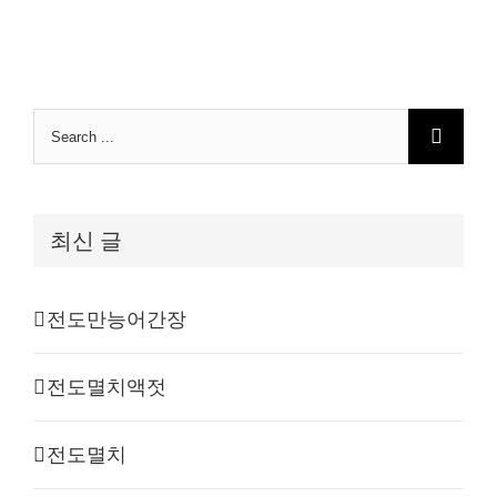
Search
for:
최신 글
전도만능어간장
전도멸치액젓
전도멸치