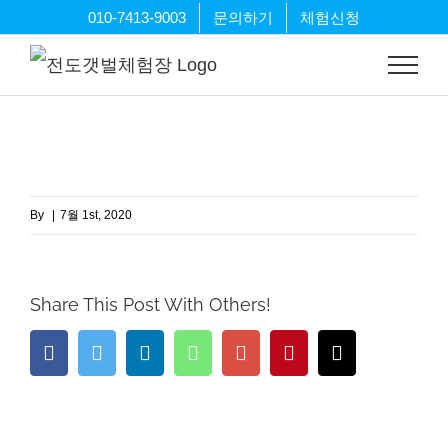
Skip
010-7413-9003
문의하기
체험신청
to
content
By
|
7월 1st, 2020
Share This Post With Others!
Facebook
Twitter
LinkedIn
Whatsapp
Google+
Pinterest
Email