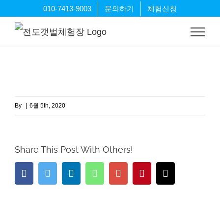
Skip
010-7413-9003
문의하기
체험신청
to
content
By
|
6월 5th, 2020
Share This Post With Others!
Facebook
Twitter
LinkedIn
Whatsapp
Google+
Pinterest
Email