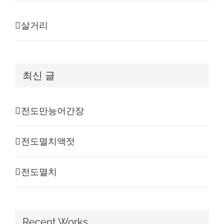
살거리
최신 글
전도만능어간장
전도멸치액젓
전도멸치
Recent Works