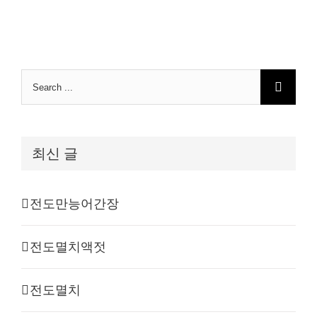
Search
for:
최신 글
전도만능어간장
전도멸치액젓
전도멸치