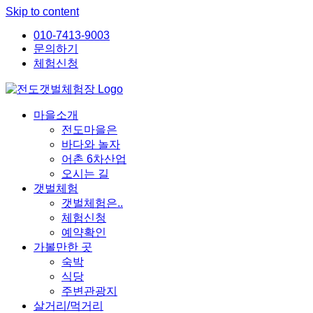
Skip to content
010-7413-9003
문의하기
체험신청
마을소개
전도마을은
바다와 놀자
어촌 6차산업
오시는 길
갯벌체험
갯벌체험은..
체험신청
예약확인
가볼만한 곳
숙박
식당
주변관광지
살거리/먹거리