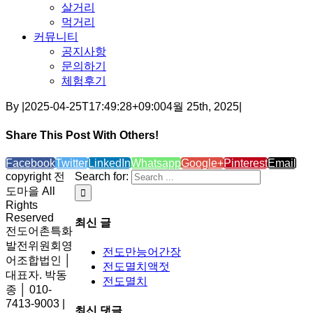
살거리
먹거리
커뮤니티
공지사항
문의하기
체험후기
By
|
2025-04-25T17:49:28+09:00
4월 25th, 2025
|
Share This Post With Others!
Facebook
Twitter
LinkedIn
Whatsapp
Google+
Pinterest
Email
copyright 전
Search for:
도마을 All
Rights
Reserved
최신 글
전도어촌특화
발전위원회영
전도만능어간장
어조합법인 │
전도멸치액젓
대표자. 박동
전도멸치
종 │ 010-
7413-9003 |
최신 댓글