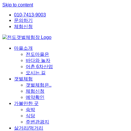
Skip to content
010-7413-9003
문의하기
체험신청
마을소개
전도마을은
바다와 놀자
어촌 6차산업
오시는 길
갯벌체험
갯벌체험은..
체험신청
예약확인
가볼만한 곳
숙박
식당
주변관광지
살거리/먹거리