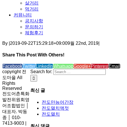
살거리
먹거리
커뮤니티
공지사항
문의하기
체험후기
By
|
2019-09-22T15:29:18+09:00
9월 22nd, 2019
|
Share This Post With Others!
Facebook
Twitter
LinkedIn
Whatsapp
Google+
Pinterest
Email
copyright 전
Search for:
도마을 All
Rights
Reserved
최신 글
전도어촌특화
발전위원회영
전도만능어간장
어조합법인 │
전도멸치액젓
대표자. 박동
전도멸치
종 │ 010-
7413-9003 |
최신 댓글