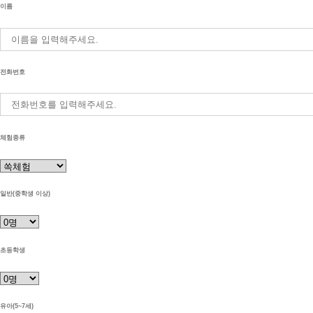
이름
전화번호
체험종류
일반(중학생 이상)
초등학생
유아(5~7세)