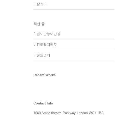
살거리
최신 글
전도만능어간장
전도멸치액젓
전도멸치
Recent Works
Contact Info
1600 Amphitheatre Parkway London WC1 1BA