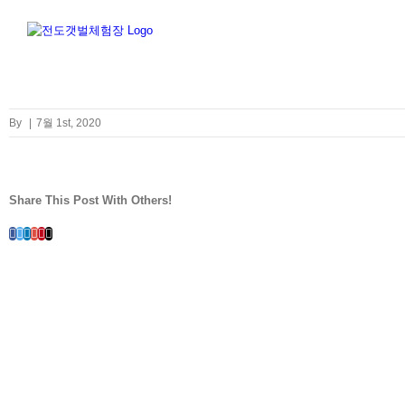
Skip
to
content
By
|
7월 1st, 2020
Share This Post With Others!
Facebook
Twitter
LinkedIn
Whatsapp
Google+
Pinterest
Email