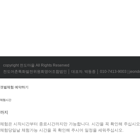
copyright 전도마을 All Rights Reserved
전도어촌특화발전위원회영어조합법인 │ 대표자. 박동종 │ 010-7413-9003 | jeondov@
갯벌체험 예약하기
체험시간
까지
체험은 시작시간부터 종료시간까지만 가능합니다. 시간을 꼭 확인해 주십시오
체험당일날 체험가능 시간을 꼭 확인해 주시어 일정을 세워주십시오.