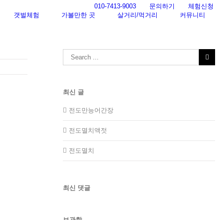
010-7413-9003
문의하기
체험신청
갯벌체험
가볼만한 곳
살거리/먹거리
커뮤니티
Search
for:
최신 글
전도만능어간장
전도멸치액젓
전도멸치
최신 댓글
보관함