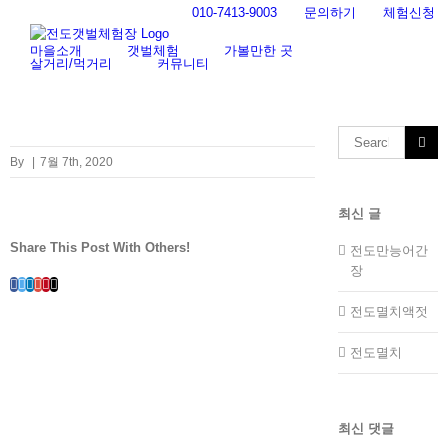
Skip
010-7413-9003
문의하기
체험신청
to
content
마을소개
갯벌체험
가볼만한 곳
살거리/먹거리
커뮤니티
Search
for:
By
|
7월 7th, 2020
최신 글
Share This Post With Others!
전도만능어간
장
Facebook
Twitter
LinkedIn
Whatsapp
Google+
Pinterest
Email
전도멸치액젓
전도멸치
최신 댓글