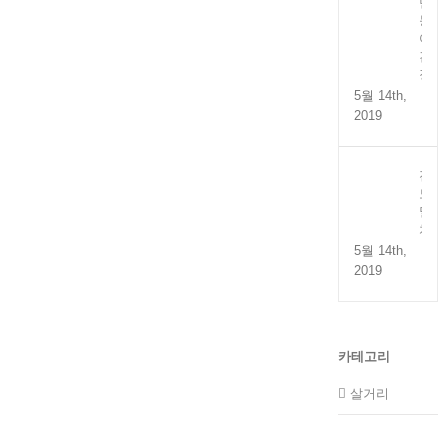
만
능
어
간
장
5월 14th,
2019
전
도
멸
치
5월 14th,
2019
카테고리
살거리