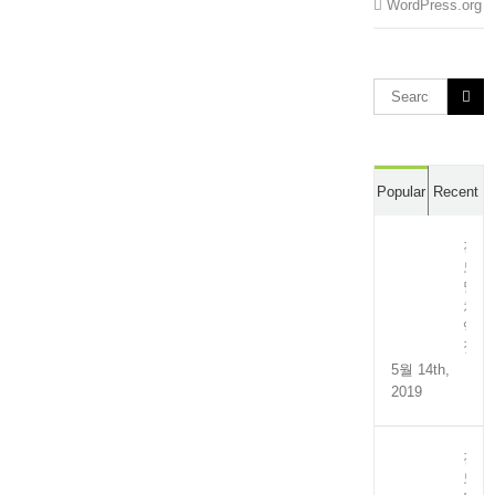
WordPress.org
Search
for:
Popular
Recent
전
도
멸
치
액
젓
5월 14th,
2019
전
도