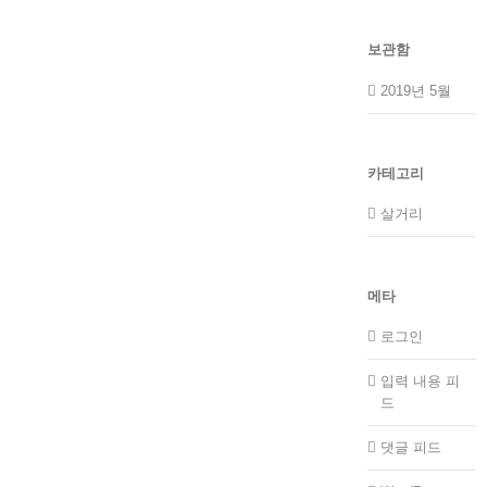
보관함
2019년 5월
카테고리
살거리
메타
로그인
입력 내용 피
드
댓글 피드