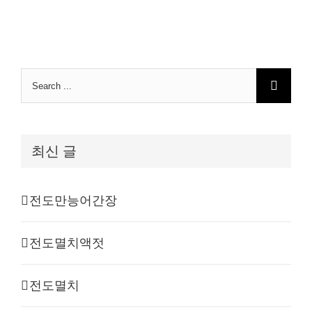
Search
for:
최신 글
전도만능어간장
전도멸치액젓
전도멸치