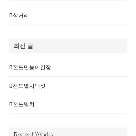
살거리
최신 글
전도만능어간장
전도멸치액젓
전도멸치
Recent Works