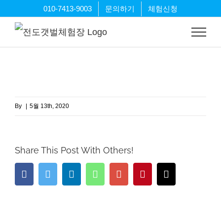
Skip
010-7413-9003
문의하기
체험신청
to
content
By
|
5월 13th, 2020
Share This Post With Others!
Facebook
Twitter
LinkedIn
Whatsapp
Google+
Pinterest
Email