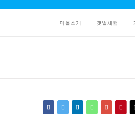
마을소개
갯벌체험
Facebook
Twitter
LinkedIn
Whatsapp
Google+
Pint