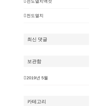
전도멸치액젓
전도멸치
최신 댓글
보관함
2019년 5월
카테고리