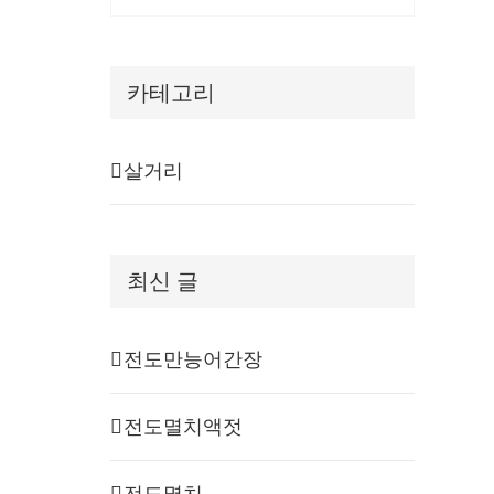
카테고리
살거리
최신 글
전도만능어간장
전도멸치액젓
전도멸치