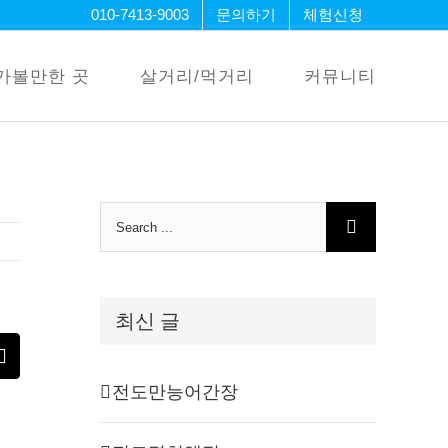
010-7413-9003
문의하기
체험신청
가볼만한 곳
살거리/먹거리
커뮤니티
Search
for:
최신 글
erest
Email
전도만능어간장