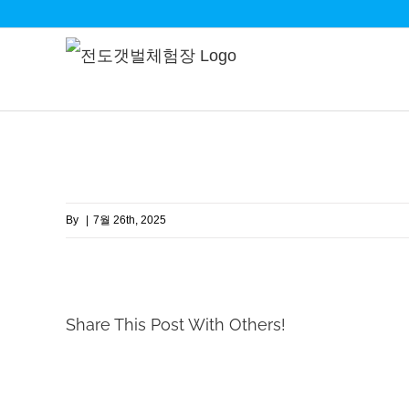
Skip
to
content
By
|
7월 26th, 2025
Share This Post With Others!