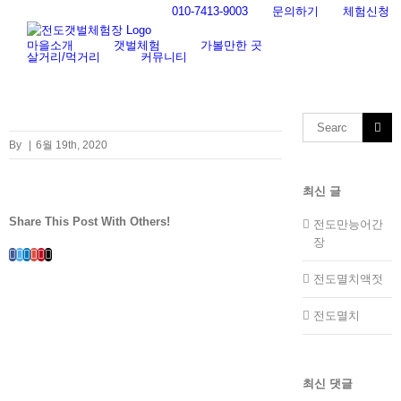
Skip
010-7413-9003
문의하기
체험신청
to
content
마을소개
갯벌체험
가볼만한 곳
살거리/먹거리
커뮤니티
Search
for:
By
|
6월 19th, 2020
최신 글
Share This Post With Others!
전도만능어간
장
Facebook
Twitter
LinkedIn
Whatsapp
Google+
Pinterest
Email
전도멸치액젓
전도멸치
최신 댓글