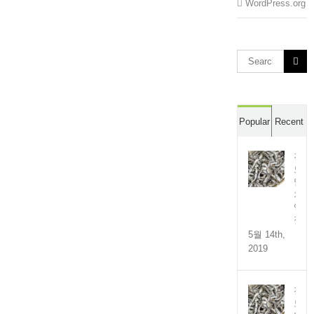
WordPress.org
Search
for:
Popular
Recent
전
도
멸
치
액
젓
5월 14th,
2019
전
도