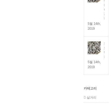
만
능
어
간
장
5월 14th,
2019
전
도
멸
치
5월 14th,
2019
카테고리
살거리