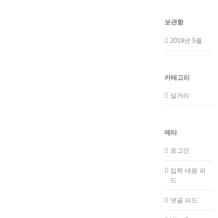
보관함
2019년 5월
카테고리
살거리
메타
로그인
입력 내용 피
드
댓글 피드