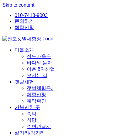
Skip to content
010-7413-9003
문의하기
체험신청
마을소개
전도마을은
바다와 놀자
어촌 6차산업
오시는 길
갯벌체험
갯벌체험은..
체험신청
예약확인
가볼만한 곳
숙박
식당
주변관광지
살거리/먹거리