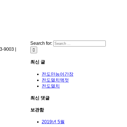
Search for:
003 |
최신 글
전도만능어간장
전도멸치액젓
전도멸치
최신 댓글
보관함
2019년 5월