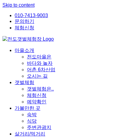
Skip to content
010-7413-9003
문의하기
체험신청
마을소개
전도마을은
바다와 놀자
어촌 6차산업
오시는 길
갯벌체험
갯벌체험은..
체험신청
예약확인
가볼만한 곳
숙박
식당
주변관광지
살거리/먹거리