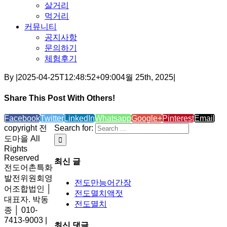
살거리
먹거리
커뮤니티
공지사항
문의하기
체험후기
By
|
2025-04-25T12:48:52+09:00
4월 25th, 2025
|
Share This Post With Others!
Facebook
Twitter
LinkedIn
Whatsapp
Google+
Pinterest
Email
copyright 전
Search for:
도마을 All
Rights
Reserved
최신 글
전도어촌특화
발전위원회영
전도만능어간장
어조합법인 │
전도멸치액젓
대표자. 박동
전도멸치
종 │ 010-
7413-9003 |
최신 댓글