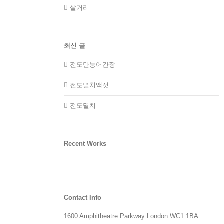
살거리
최신 글
전도만능어간장
전도멸치액젓
전도멸치
Recent Works
Contact Info
1600 Amphitheatre Parkway London WC1 1BA