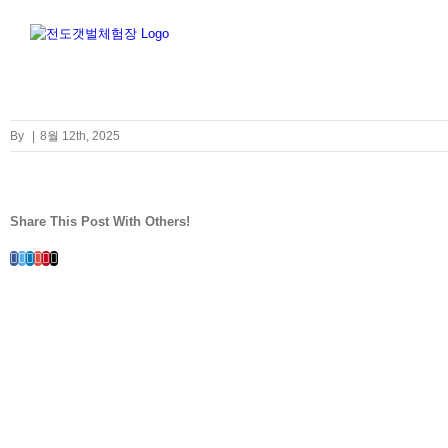
Skip
to
content
By
|
8월 12th, 2025
Share This Post With Others!
Facebook
Twitter
LinkedIn
Whatsapp
Google+
Pinterest
Email