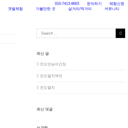
010-7413-9003
문의하기
체험신청
갯벌체험
가볼만한 곳
살거리/먹거리
커뮤니티
Search
for:
최신 글
전도만능어간장
전도멸치액젓
전도멸치
최신 댓글
보관함