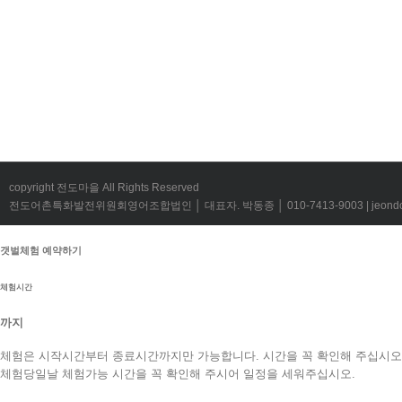
copyright 전도마을 All Rights Reserved
전도어촌특화발전위원회영어조합법인 │ 대표자. 박동종 │ 010-7413-9003 | jeondov@
갯벌체험 예약하기
체험시간
까지
체험은 시작시간부터 종료시간까지만 가능합니다. 시간을 꼭 확인해 주십시오
체험당일날 체험가능 시간을 꼭 확인해 주시어 일정을 세워주십시오.