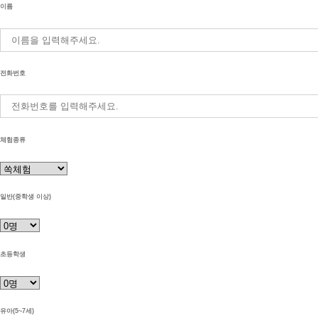
이름
전화번호
체험종류
일반(중학생 이상)
초등학생
유아(5~7세)