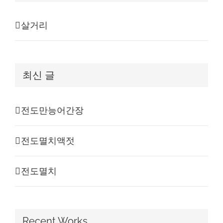
살거리
최신 글
전도만능어간장
전도멸치액젓
전도멸치
Recent Works