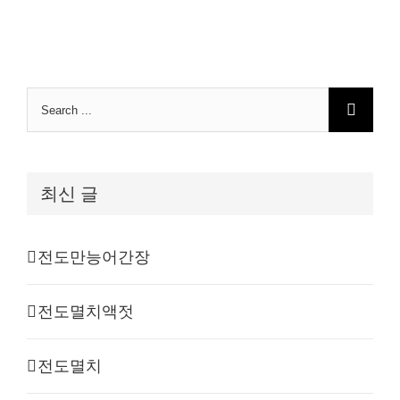
Search
for:
최신 글
전도만능어간장
전도멸치액젓
전도멸치