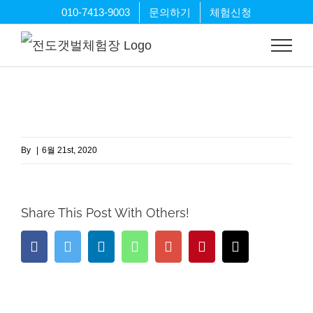
Skip
010-7413-9003
문의하기
체험신청
to
content
By
|
6월 21st, 2020
Share This Post With Others!
Facebook
Twitter
LinkedIn
Whatsapp
Google+
Pinterest
Email