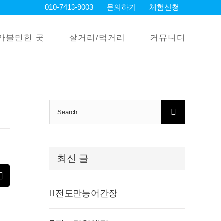
010-7413-9003
문의하기
체험신청
가볼만한 곳
살거리/먹거리
커뮤니티
Search
for:
최신 글
erest
Email
전도만능어간장