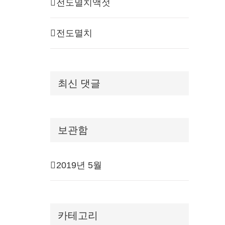
전도멸치액젓
전도멸치
최신 댓글
보관함
2019년 5월
카테고리