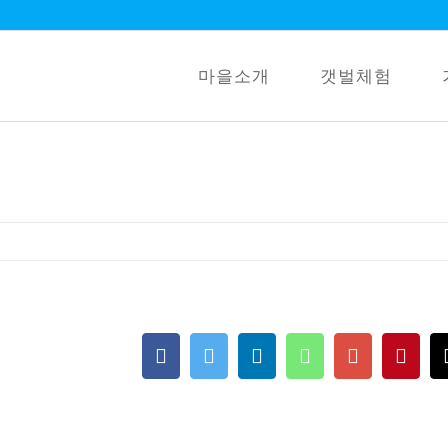
마을소개
갯벌체험
Facebook
Twitter
LinkedIn
Whatsapp
Google+
Pint