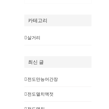
카테고리
살거리
최신 글
전도만능어간장
전도멸치액젓
전도멸치