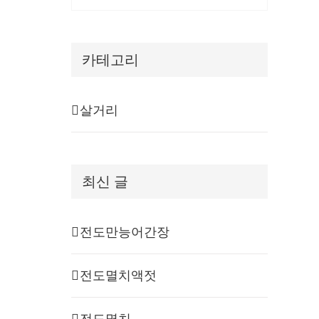
카테고리
살거리
최신 글
전도만능어간장
전도멸치액젓
전도멸치