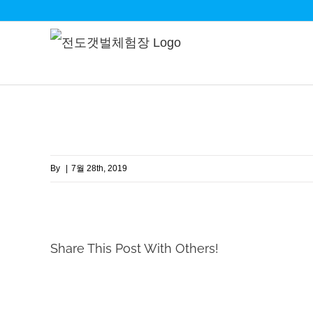
Skip
to
content
By
|
7월 28th, 2019
Share This Post With Others!