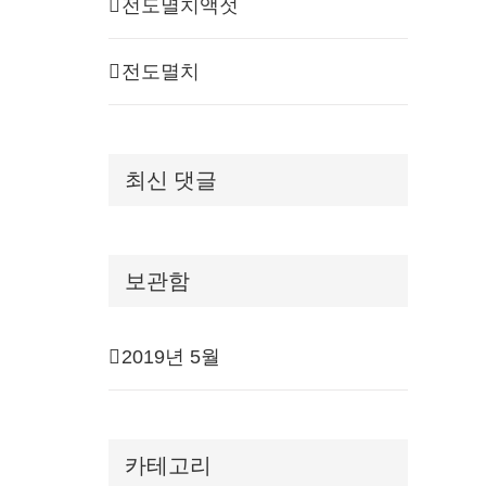
전도멸치액젓
전도멸치
최신 댓글
보관함
2019년 5월
카테고리