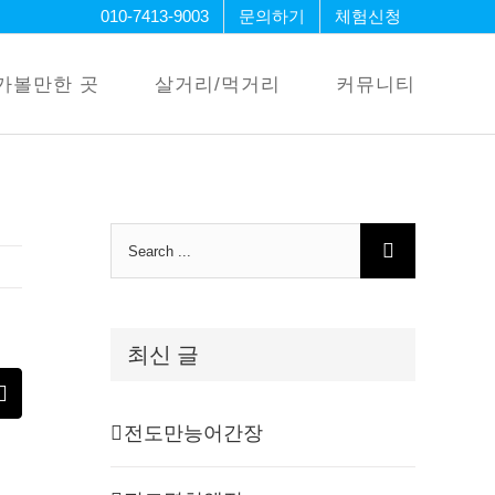
010-7413-9003
문의하기
체험신청
가볼만한 곳
살거리/먹거리
커뮤니티
Search
for:
최신 글
erest
Email
전도만능어간장