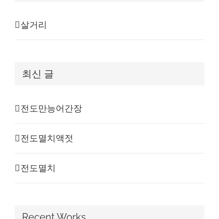
살거리
최신 글
전도만능어간장
전도멸치액젓
전도멸치
Recent Works