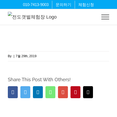
Skip
010-7413-9003
문의하기
체험신청
to
content
By
|
7월 29th, 2019
Share This Post With Others!
Facebook
Twitter
LinkedIn
Whatsapp
Google+
Pinterest
Email