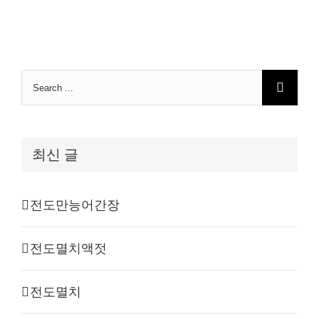
Search
for:
최신 글
전도만능어간장
전도멸치액젓
전도멸치